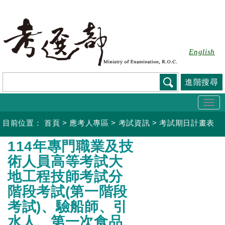
跳
到
主
要
English
內
容
進階搜尋
Togg
navi
目前位置：
首頁
>
應考人專區
>
考試資訊
>
考試期日計畫表
:::
114年專門職業及技
術人員高等考試大
地工程技師考試分
階段考試(第一階段
考試)、驗船師、引
水人、第一次食品