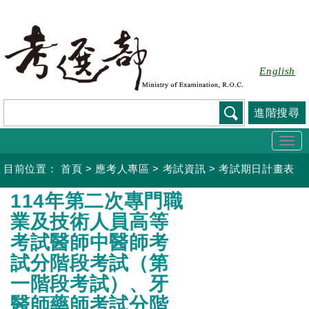
跳
到
主
要
English
內
容
進階搜尋
Togg
navi
目前位置：
首頁
>
應考人專區
>
考試資訊
>
考試期日計畫表
:::
114年第二次專門職
業及技術人員高等
考試醫師中醫師考
試分階段考試（第
一階段考試）、牙
醫師藥師考試分階