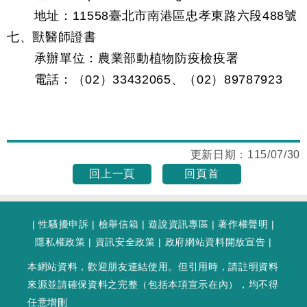
地址：11558臺北市南港區忠孝東路六段488號
七、獸醫師證書
承辦單位：農業部動植物防疫檢疫署
電話：（02）33432065、（02）89787923
更新日期：
115/07/30
回上一頁
回頁首
|
性騷擾申訴
|
檢舉信箱
|
遊說資訊專區
|
著作權聲明
|
隱私權政策
|
資訊安全政策
|
政府網站資料開放宣告
|
本網站資料，歡迎朋友連結使用。但引用時，請註明資料
來源並請確保資料之完整（包括本項宣示在內），均不得
任意增刪