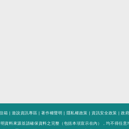
信箱
|
遊說資訊專區
|
著作權聲明
|
隱私權政策
|
資訊安全政策
|
政
註明資料來源並請確保資料之完整（包括本項宣示在內），均不得任意