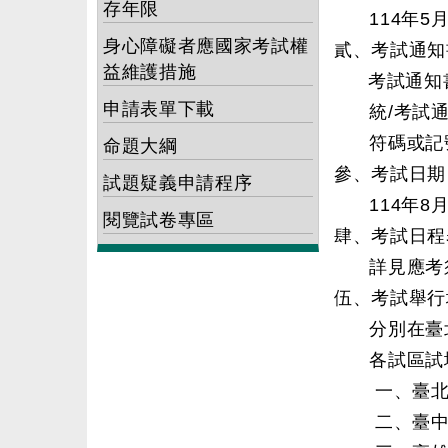
存年限
114年5
身心障礙者應國家考試權
貳、考試通知
益維護措施
考試通知書預
申請表單下載
統/考試
符碼或記
命題大綱
參、考試日期
試題疑義申請程序
114年
閱覽試卷專區
肆、考試日程
詳見應考
伍、考試舉行
分別在臺
各試區試
一、臺北
二、臺中