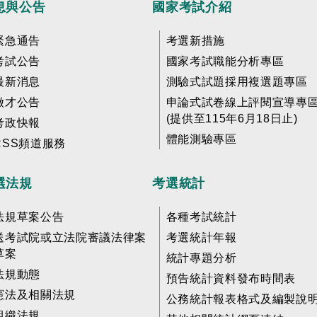
息與公告
國家考試介紹
緊急通告
考選新措施
考試公告
國家考試職能分析專區
最新消息
測驗式試題採用複選題專區
徵才公告
申論式試卷線上評閱宣導專
(提供至115年6月18日止)
考政快報
體能測驗專區
RSS頻道服務
選法規
考選統計
法規草案公告
各種考試統計
送考試院或立法院審議法律案
考選統計年報
草案
統計專題分析
法規動態
預告統計資料發布時間表
憲法及相關法規
公務統計報表格式及編製說
組織法規