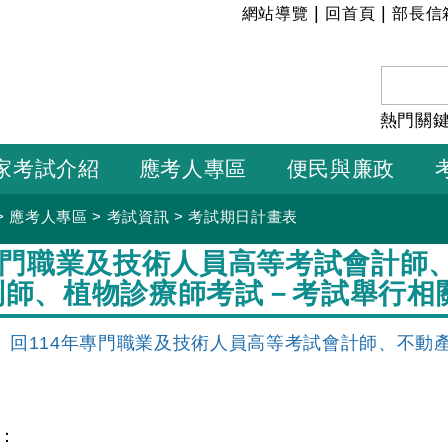
:::
|
|
網站導覽
回首頁
部長信
熱門關
家考試介紹
應考人專區
便民與廉政
>
應考人專區
>
考試資訊
>
考試期日計畫表
年專門職業及技術人員高等考試會計師
利師、植物診療師考試－考試舉行相
回114年專門職業及技術人員高等考試會計師、不動
：