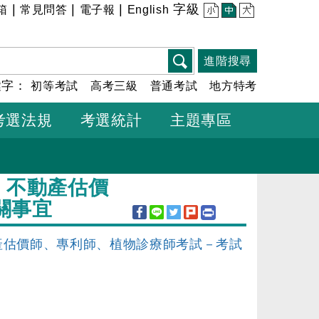
|
|
|
字級
箱
常見問答
電子報
English
小
中
大
進階搜尋
鍵字：
初等考試
高考三級
普通考試
地方特考
考選法規
考選統計
主題專區
、不動產估價
關事宜
產估價師、專利師、植物診療師考試－考試