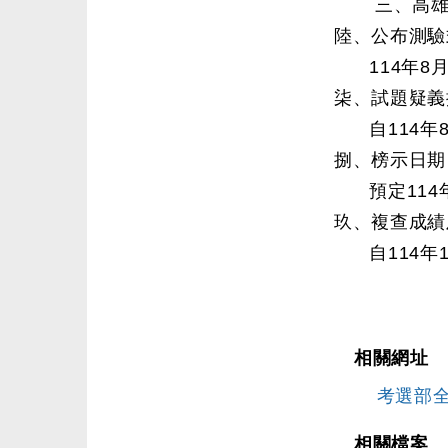
三、高雄
陸、公布測驗
114年8
柒、試題疑義
自114年
捌、榜示日期
預定114
玖、複查成績
自114年
相關網址
考選部
相關檔案