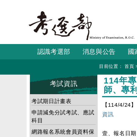
跳
到
主
要
內
容
認識考選部
消息與公告
國
目前位置：
首頁
:::
:::
114
考試資訊
師、專
考試期日計畫表
【114/4/24】
申請減免分試考試、應試
資訊
科目
網路報名系統會員資料保
壹、報名日期