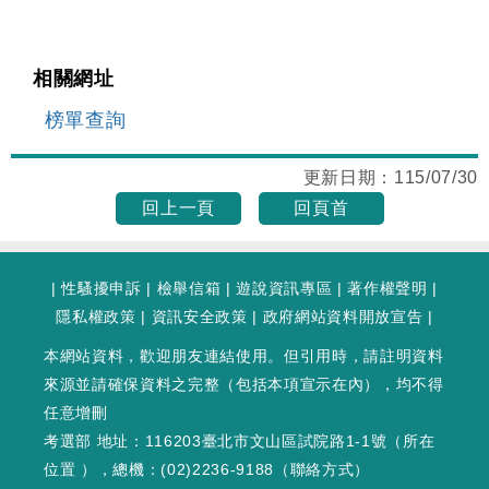
相關網址
榜單查詢
更新日期：
115/07/30
回上一頁
回頁首
|
性騷擾申訴
|
檢舉信箱
|
遊說資訊專區
|
著作權聲明
|
隱私權政策
|
資訊安全政策
|
政府網站資料開放宣告
|
本網站資料，歡迎朋友連結使用。但引用時，請註明資料
來源並請確保資料之完整（包括本項宣示在內），均不得
任意增刪
考選部 地址：116203臺北市文山區試院路1-1號（
所在
位置
），總機：(02)2236-9188（
聯絡方式
）