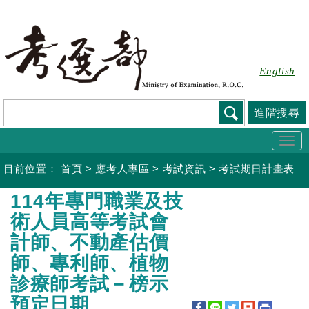
跳
到
主
要
English
內
容
進階搜尋
Togg
navi
目前位置：
首頁
>
應考人專區
>
考試資訊
>
考試期日計畫表
:::
114年專門職業及技
術人員高等考試會
計師、不動產估價
師、專利師、植物
診療師考試－榜示
預定日期