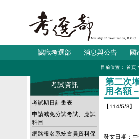
跳
到
主
要
內
容
認識考選部
消息與公告
國
目前位置：
首頁
:::
:::
第二次
考試資訊
用名額
考試期日計畫表
【114/5/8】
申請減免分試考試、應試
科目
網路報名系統會員資料保
發文日期：中