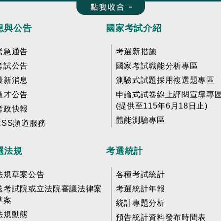
收合 FatFooter
息與公告
國家考試介紹
緊急通告
考選新措施
考試公告
國家考試職能分析專區
最新消息
測驗式試題採用複選題專區
徵才公告
申論式試卷線上評閱宣導專
(提供至115年6月18日止)
考政快報
體能測驗專區
RSS頻道服務
選法規
考選統計
法規草案公告
各種考試統計
送考試院或立法院審議法律案
考選統計年報
草案
統計專題分析
法規動態
預告統計資料發布時間表