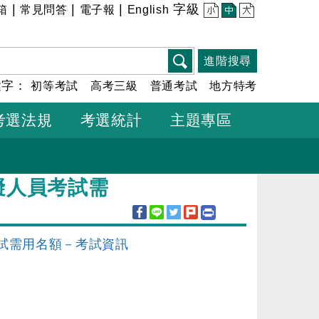
|
|
|
字級
箱
常見問答
電子報
English
小
中
大
進階搜尋
鍵字：
初等考試
高考三級
普通考試
地方特考
考選法規
考選統計
主題專區
礙人員考試需
考試需用名額－考試資訊