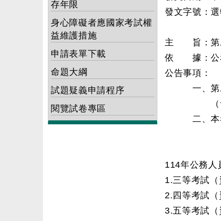
存年限
發文字號：選特
身心障礙者應國家考試權
益維護措施
主 旨：第二
申請表單下載
依 據：公務
命題大綱
公告事項：
一、第二次
試題疑義申請程序
（含第1次
閱覽試卷專區
二、本考試
114年公務
1.三等考試
2.四等考試
3.五等考試