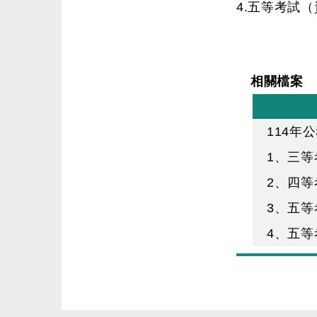
4.五等考試
相關檔案
114年
1、三
2、四
3、五
4、五