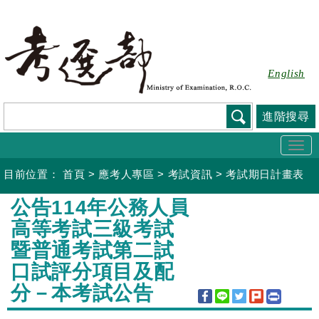
跳
到
主
要
English
內
容
進階搜尋
Togg
navi
目前位置：
首頁
>
應考人專區
>
考試資訊
>
考試期日計畫表
:::
公告114年公務人員
高等考試三級考試
暨普通考試第二試
口試評分項目及配
分－本考試公告