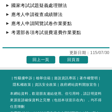
國家考試試題疑義處理辦法
應考人申請複查成績辦法
應考人申請閱覽試卷作業要點
考選部各項考試規費退費作業要點
更新日期：
115/07/30
回上一頁
回頁首
|
性騷擾申訴
|
檢舉信箱
|
遊說資訊專區
|
著作權聲明
|
隱私權政策
|
資訊安全政策
|
政府網站資料開放宣告
|
本網站資料，歡迎朋友連結使用。但引用時，請註明資料
來源並請確保資料之完整（包括本項宣示在內），均不得
任意增刪