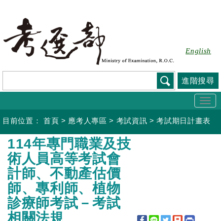
跳
到
主
要
English
內
容
進階搜尋
Togg
navi
目前位置：
首頁
>
應考人專區
>
考試資訊
>
考試期日計畫表
:::
114年專門職業及技
術人員高等考試會
計師、不動產估價
師、專利師、植物
診療師考試－考試
相關法規