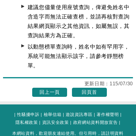
建議您儘量使用座號查詢，俾避免姓名中
含造字而無法正確查榜，並請再核對查詢
結果網頁顯示之其他資訊，如屬無誤，其
查詢結果方為正確。
以動態榜單查詢時，姓名中如有罕用字，
系統可能無法顯示該字，請參考靜態榜
單。
更新日期：
115/07/30
回上一頁
回頁首
|
性騷擾申訴
|
檢舉信箱
|
遊說資訊專區
|
著作權聲明
|
隱私權政策
|
資訊安全政策
|
政府網站資料開放宣告
|
本網站資料，歡迎朋友連結使用。但引用時，請註明資料