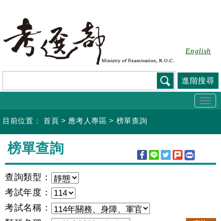
跳
到
主
要
English
內
容
進階搜尋
Togg
navi
目前位置：
首頁
>
應考人專區
>
榜單查詢
:::
榜單查詢
查詢類型：
考試年度：
考試名稱：