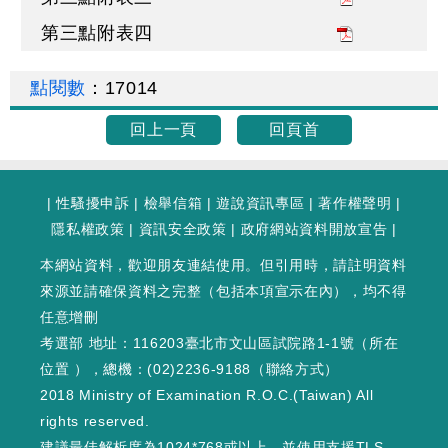
第三點附表四
點閱數
：
17014
回上一頁
回頁首
|
性騷擾申訴
|
檢舉信箱
|
遊說資訊專區
|
著作權聲明
|
隱私權政策
|
資訊安全政策
|
政府網站資料開放宣告
|
本網站資料，歡迎朋友連結使用。但引用時，請註明資料
來源並請確保資料之完整（包括本項宣示在內），均不得
任意增刪
考選部 地址：116203臺北市文山區試院路1-1號（
所在
位置
），總機：(02)2236-9188（
聯絡方式
）
2018 Ministry of Examination R.O.C.(Taiwan) All
rights reserved.
建議最佳解析度為1024*768或以上，並使用支援TLS