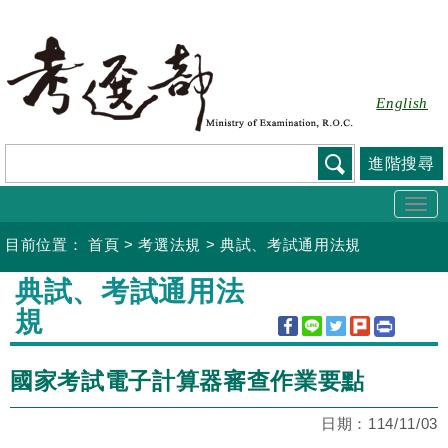
跳
到
主
要
English
內
容
進階搜尋
Togg
navi
目前位置：
首頁
>
考選法規
>
典試、考試通用法規
:::
典試、考試通用法
規
國家考試電子計算器審查作業要點
日期：
114/11/03