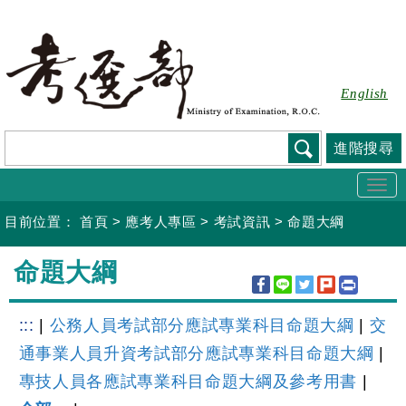
跳
到
主
要
English
內
容
進階搜尋
Togg
navi
目前位置：
首頁
>
應考人專區
>
考試資訊
>
命題大綱
:::
命題大綱
:::
|
公務人員考試部分應試專業科目命題大綱
|
交
通事業人員升資考試部分應試專業科目命題大綱
|
專技人員各應試專業科目命題大綱及參考用書
|