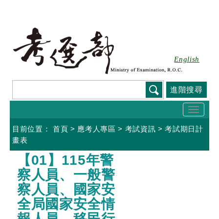
跳
到
主
要
English
內
容
進階搜尋
Toggle
naviga
目前位置：
首頁
>
應考人專區
>
考試資訊
>
考試期日計
畫表
:::
【01】115年警
察人員、一般警
察人員、國家安
全局國家安全情
報人員、移民行