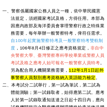
一、警察係屬國家公務人員之一種，依中華民國憲
法規定，須經國家考試及格，方得任用。本部為
因應內政部及海洋委員會掌理警察行政之特殊業
務需要，每年舉辦一般警察特考，俾符任需求。
自100年起實施警察特考及一般警察特考雙軌制
度
，106年8月4日修正之應考資格規定，
非自中
央警察大學、臺灣警察專科學校畢業或警察人員
考試及格之應考人始可報名一般警察人員特考
。
另為配合用人機關業務需要，
112年1月1日起外
事警察人員類別應考資格納入英語能力檢定
。
二、本考試分二試舉行，第一試為筆試，第二試為
體能測驗；第一試錄取者，始得應第二試。應考
人於第一試錄取通知送達之日起十四日內，應向