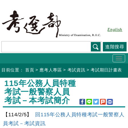
跳
到
主
要
English
內
容
進階搜尋
Togg
navi
目前位置：
首頁
>
應考人專區
>
考試資訊
>
考試期日計畫表
:::
115年公務人員特種
考試一般警察人員
考試－本考試簡介
【114/2/5】
回115年公務人員特種考試一般警察人
員考試－考試資訊