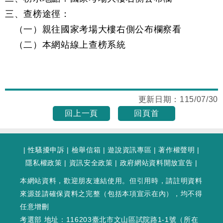
三、查榜途徑：
（一）親往國家考場大樓右側公布欄察看
（二）本網站線上查榜系統
更新日期：
115/07/30
回上一頁
回頁首
|
性騷擾申訴
|
檢舉信箱
|
遊說資訊專區
|
著作權聲明
|
隱私權政策
|
資訊安全政策
|
政府網站資料開放宣告
|
本網站資料，歡迎朋友連結使用。但引用時，請註明資料
來源並請確保資料之完整（包括本項宣示在內），均不得
任意增刪
考選部 地址：116203臺北市文山區試院路1-1號（
所在