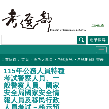
跳
到
主
要
English
內
容
進階搜尋
Togg
navi
目前位置：
首頁
>
應考人專區
>
考試資訊
>
考試期日計畫表
:::
115年公務人員特種
考試警察人員、一
般警察人員、國家
安全局國家安全情
報人員及移民行政
人員考試－榜示預