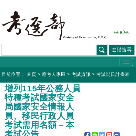
跳
到
主
要
English
內
容
進階搜尋
Togg
navi
目前位置：
首頁
>
應考人專區
>
考試資訊
>
考試期日計畫表
:::
增列115年公務人員
特種考試國家安全
局國家安全情報人
員、移民行政人員
考試需用名額－本
考試公告