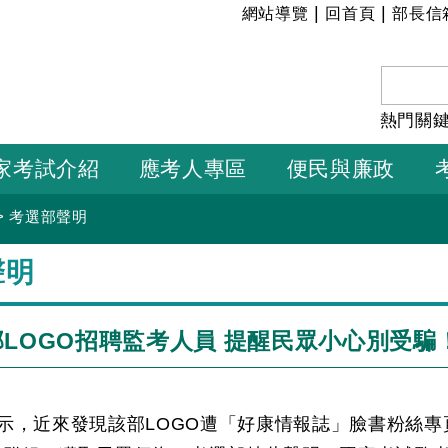
:::
|
|
網站導覽
回首頁
部長信
熱門關
家考試介紹
應考人專區
便民與廉政
>
考選部聲明
聲明
LOGO招聘監考人員 提醒民眾小心別受騙
示，近來發現該部LOGO遭「好康情報誌」臉書粉絲