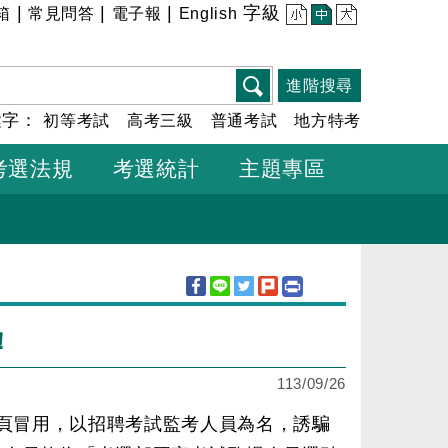
|
|
|
字級
箱
常見問答
電子報
English
小
中
大
進階搜尋
鍵字：
初等考試
高考三級
普通考試
地方特考
考選法規
考選統計
主題專區
！
113/09/26
專頁冒用，以招聘考試監考人員為名，誘騙