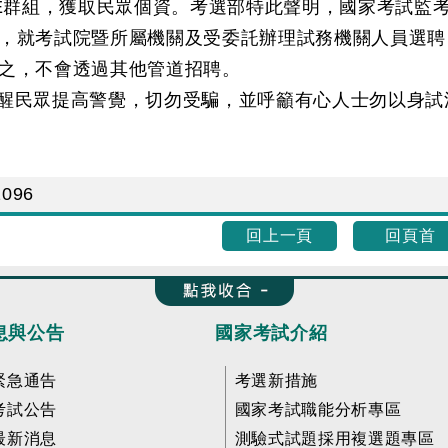
NE群組，獲取民眾個資。考選部特此聲明，國家考試監
，就考試院暨所屬機關及受委託辦理試務機關人員選聘
之，不會透過其他管道招聘。
醒民眾提高警覺，切勿受騙，並呼籲有心人士勿以身試
2096
回上一頁
回頁首
收合 FatFooter
息與公告
國家考試介紹
緊急通告
考選新措施
考試公告
國家考試職能分析專區
最新消息
測驗式試題採用複選題專區