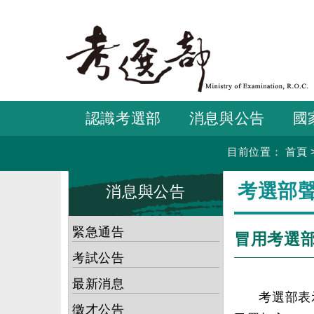
跳
到
主
要
內
容
認識考選部
消息與公告
國
目前位置：
首頁
:::
:::
考選部
消息與公告
緊急通告
冒用考選部
考試公告
最新消息
考選部表
徵才公告