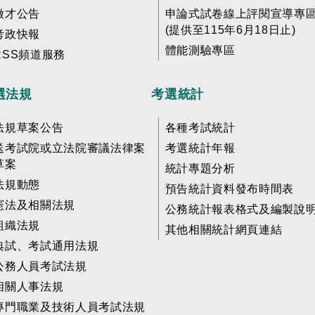
徵才公告
申論式試卷線上評閱宣導專
(提供至115年6月18日止)
考政快報
體能測驗專區
RSS頻道服務
選法規
考選統計
法規草案公告
各種考試統計
送考試院或立法院審議法律案
考選統計年報
草案
統計專題分析
法規動態
預告統計資料發布時間表
憲法及相關法規
公務統計報表格式及編製說
組織法規
其他相關統計網頁連結
典試、考試通用法規
公務人員考試法規
相關人事法規
專門職業及技術人員考試法規