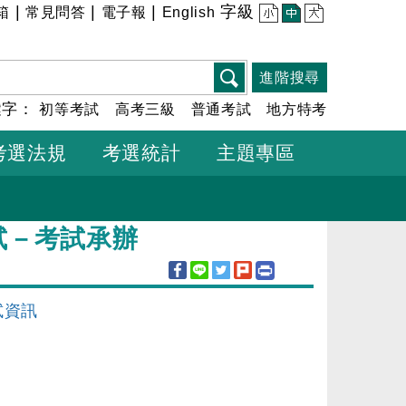
|
|
|
字級
箱
常見問答
電子報
English
小
中
大
進階搜尋
鍵字：
初等考試
高考三級
普通考試
地方特考
考選法規
考選統計
主題專區
試－考試承辦
試資訊