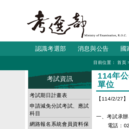
跳
到
主
要
內
容
認識考選部
消息與公告
國
目前位置：
首頁
:::
:::
114
考試資訊
單位
考試期日計畫表
【114/2/27】
申請減免分試考試、應試
科目
一、考試承辦
網路報名系統會員資料保
電話：02-22