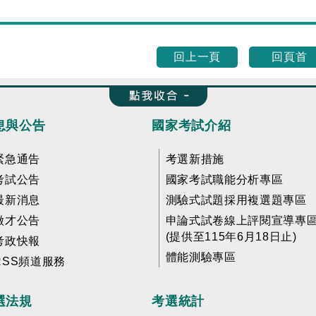
回上一頁
回頁首
收合 FatFooter
息與公告
國家考試介紹
緊急通告
考選新措施
考試公告
國家考試職能分析專區
最新消息
測驗式試題採用複選題專區
徵才公告
申論式試卷線上評閱宣導專
(提供至115年6月18日止)
考政快報
體能測驗專區
RSS頻道服務
選法規
考選統計