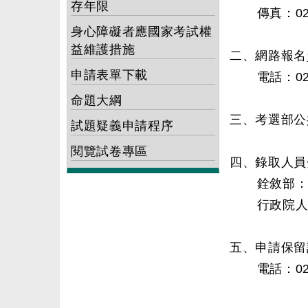
存年限
傳真：02-22
身心障礙者應國家考試權
益維護措施
二、網路報名
申請表單下載
電話：02-22
命題大綱
三、考選部公共服
試題疑義申請程序
閱覽試卷專區
四、錄取人員
銓敘部：02-
行政院人事行政
五、申請保留
電話：02-8