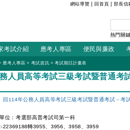
:::
|
|
網站導覽
回首頁
部長信
熱門關
家考試介紹
應考人專區
便民與廉政
>
應考人專區
>
考試資訊
>
考試期日計畫表
年公務人員高等考試三級考試暨普通考
回114年公務人員高等考試三級考試暨普通考試－考
單位：考選部高普考試司第一科
369188轉3955、3956、3958、3959