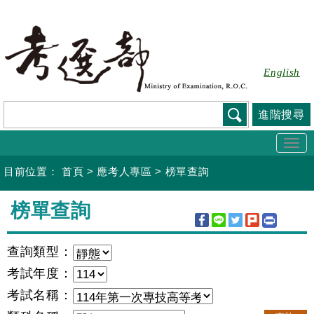
跳
到
主
要
English
內
容
進階搜尋
Togg
navi
目前位置：
首頁
>
應考人專區
>
榜單查詢
:::
榜單查詢
查詢類型：
考試年度：
考試名稱：