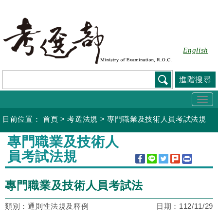
跳
到
主
要
English
內
容
進階搜尋
Togg
navi
目前位置：
首頁
>
考選法規
>
專門職業及技術人員考試法規
:::
專門職業及技術人
員考試法規
專門職業及技術人員考試法
類別：通則性法規及釋例
日期：
112/11/29