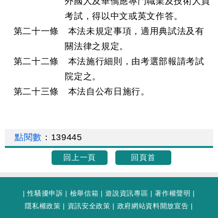
外國人及華僑應專門職業及技術人員
考試，得以中文或英文作答。
第二十一條 本法未規定事項，適用典試法及有
關法律之規定。
第二十二條 本法施行細則，由考選部報請考試
院定之。
第二十三條 本法自公布日施行。
點閱數
：
139445
回上一頁
回頁首
|
性騷擾申訴
|
檢舉信箱
|
遊說資訊專區
|
著作權聲明
|
隱私權政策
|
資訊安全政策
|
政府網站資料開放宣告
|