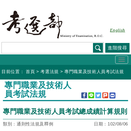
跳
到
主
要
English
內
容
進階搜尋
Togg
navi
目前位置：
首頁
>
考選法規
>
專門職業及技術人員考試法規
:::
專門職業及技術人
員考試法規
專門職業及技術人員考試總成績計算規則
類別：通則性法規及釋例
日期：
102/08/06