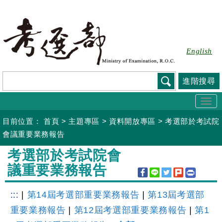
跳
到
主
要
English
內
容
進階搜尋
Togg
navi
目前位置：
首頁
>
主題專區
>
資料開放專區
>
考選部於考試院
會議重要業務報告
:::
考選部於考試院會
議重要業務報告
:::
|
第14屆考選部重要業務報告
|
第13屆考選部
重要業務報告
|
第12屆考選部重要業務報告
|
第1