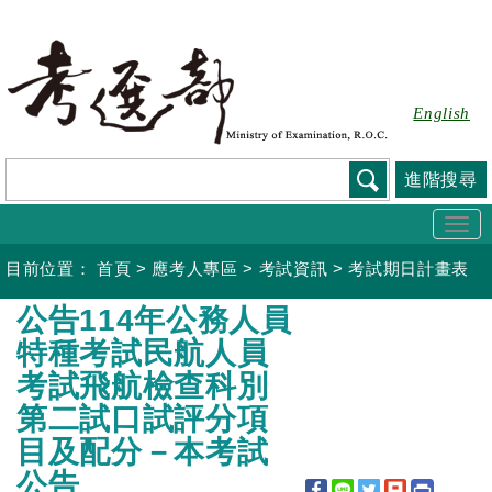
跳
到
主
要
English
內
容
進階搜尋
Togg
navi
目前位置：
首頁
>
應考人專區
>
考試資訊
>
考試期日計畫表
:::
公告114年公務人員
特種考試民航人員
考試飛航檢查科別
第二試口試評分項
目及配分－本考試
公告