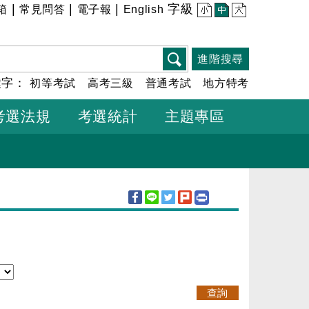
|
|
|
字級
箱
常見問答
電子報
English
小
中
大
進階搜尋
鍵字：
初等考試
高考三級
普通考試
地方特考
考選法規
考選統計
主題專區
查詢