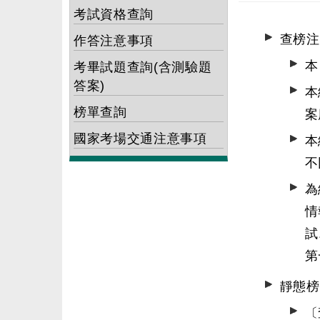
考試資格查詢
查榜注
作答注意事項
本
考畢試題查詢(含測驗題
答案)
本
榜單查詢
案
國家考場交通注意事項
本
不
為
情
試
第
靜態榜
〔