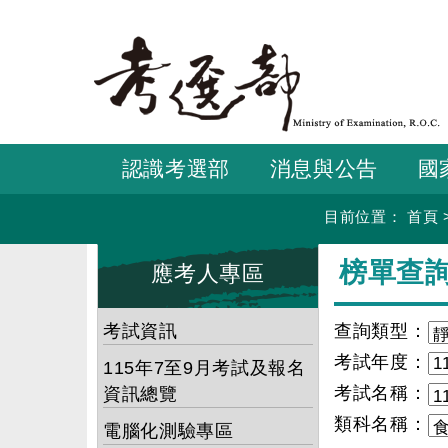
跳
到
主
要
內
容
認識考選部
消息與公告
國
目前位置：
首頁
:::
:::
榜單查
應考人專區
考試資訊
查詢類型：
考試年度：
115年7至9月考試及報名
考試名稱：
資訊總覽
類科名稱：
電腦化測驗專區