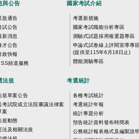
息與公告
國家考試介紹
緊急通告
考選新措施
考試公告
國家考試職能分析專區
最新消息
測驗式試題採用複選題專區
徵才公告
申論式試卷線上評閱宣導專
(提供至115年6月18日止)
考政快報
體能測驗專區
RSS頻道服務
選法規
考選統計
法規草案公告
各種考試統計
送考試院或立法院審議法律案
考選統計年報
草案
統計專題分析
法規動態
預告統計資料發布時間表
憲法及相關法規
公務統計報表格式及編製說
組織法規