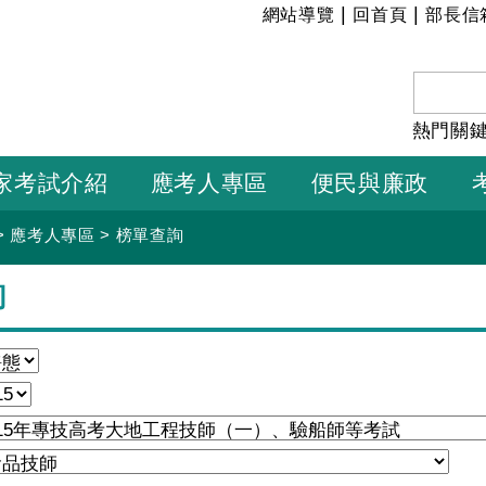
:::
|
|
網站導覽
回首頁
部長信
熱門關
家考試介紹
應考人專區
便民與廉政
>
應考人專區
>
榜單查詢
詢