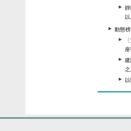
靜
以
動態榜
〔
座
建
之
以