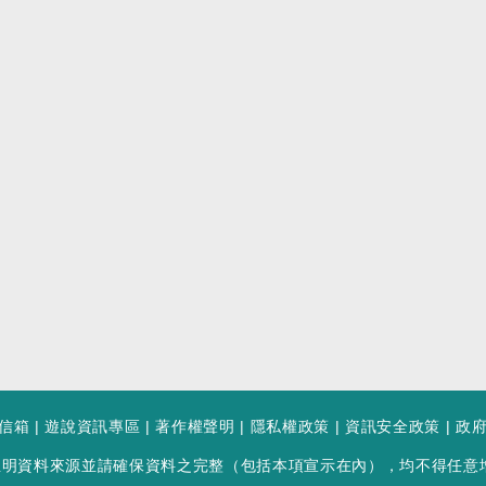
信箱
|
遊說資訊專區
|
著作權聲明
|
隱私權政策
|
資訊安全政策
|
政
註明資料來源並請確保資料之完整（包括本項宣示在內），均不得任意