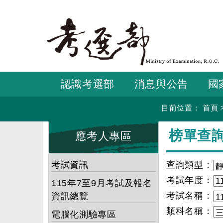
跳
到
主
要
內
容
認識考選部
消息與公告
國
目前位置：
首頁
:::
:::
榜單查
應考人專區
考試資訊
查詢類型：
考試年度：
115年7至9月考試及報名
考試名稱：
資訊總覽
類科名稱：
電腦化測驗專區