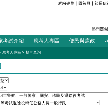
:::
|
|
網站導覽
回首頁
部長信
熱門關
家考試介紹
應考人專區
便民與廉政
>
應考人專區
>
榜單查詢
詢