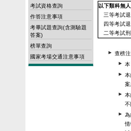
考試資格查詢
以下類科無人
三等考試退
作答注意事項
四等考試退
考畢試題查詢(含測驗題
二等考試刑
答案)
榜單查詢
查榜注
國家考場交通注意事項
本
本
案
本
不
為
情