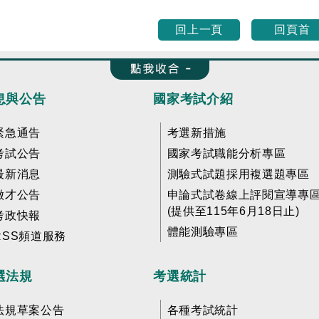
回上一頁
回頁首
收合 FatFooter
息與公告
國家考試介紹
緊急通告
考選新措施
考試公告
國家考試職能分析專區
最新消息
測驗式試題採用複選題專區
徵才公告
申論式試卷線上評閱宣導專
(提供至115年6月18日止)
考政快報
體能測驗專區
RSS頻道服務
選法規
考選統計
法規草案公告
各種考試統計