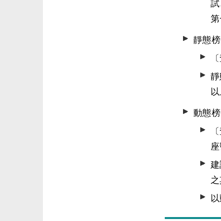
試
第
靜態榜
〔
靜
以
動態榜
〔
座
建
之
以