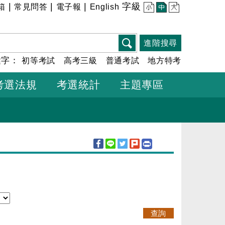
|
|
|
字級
箱
常見問答
電子報
English
小
中
大
進階搜尋
鍵字：
初等考試
高考三級
普通考試
地方特考
考選法規
考選統計
主題專區
查詢