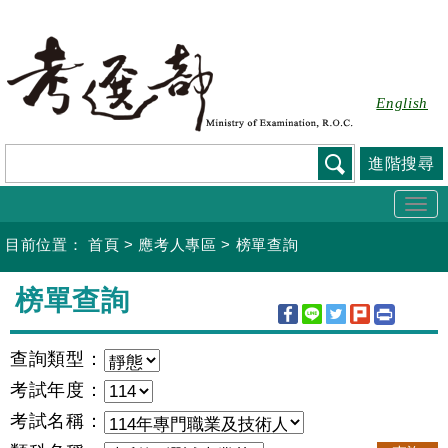
跳
到
主
要
English
內
容
進階搜尋
Togg
navi
目前位置：
首頁
>
應考人專區
>
榜單查詢
:::
榜單查詢
查詢類型：
考試年度：
考試名稱：