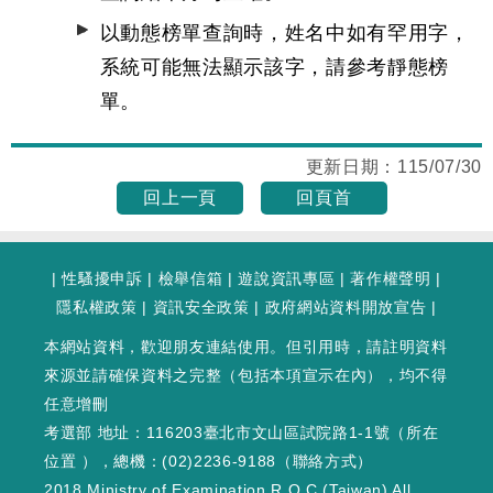
以動態榜單查詢時，姓名中如有罕用字，
系統可能無法顯示該字，請參考靜態榜
單。
更新日期：
115/07/30
回上一頁
回頁首
|
性騷擾申訴
|
檢舉信箱
|
遊說資訊專區
|
著作權聲明
|
隱私權政策
|
資訊安全政策
|
政府網站資料開放宣告
|
本網站資料，歡迎朋友連結使用。但引用時，請註明資料
來源並請確保資料之完整（包括本項宣示在內），均不得
任意增刪
考選部 地址：116203臺北市文山區試院路1-1號（
所在
位置
），總機：(02)2236-9188（
聯絡方式
）
2018 Ministry of Examination R.O.C.(Taiwan) All