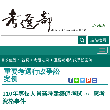
跳
到
主
要
English
內
容
進階搜尋
Togg
navi
目前位置：
首頁
>
考選法規
>
重要考選行政爭訟案例
:::
重要考選行政爭訟
案例
110年專技人員高考建築師考試○○○應考
資格事件