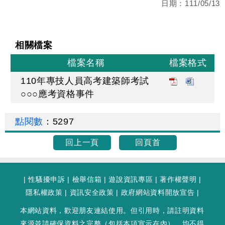
日期：
111/05/13
相關檔案
檔案名稱
檔案格式
110年專技人員高考建築師考試
○○○應考資格事件
點閱數
：
5297
回上一頁
回頁首
|
性騷擾申訴
|
檢舉信箱
|
遊說資訊專區
|
著作權聲明
|
隱私權政策
|
資訊安全政策
|
政府網站資料開放宣告
|
本網站資料，歡迎朋友連結使用。但引用時，請註明資料
來源並請確保資料之完整（包括本項宣示在內），均不得