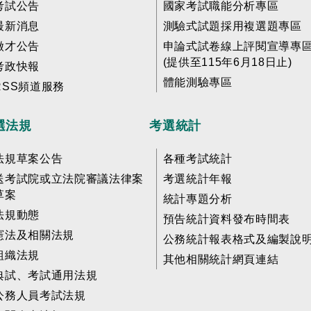
考試公告
國家考試職能分析專區
最新消息
測驗式試題採用複選題專區
徵才公告
申論式試卷線上評閱宣導專
(提供至115年6月18日止)
考政快報
體能測驗專區
RSS頻道服務
選法規
考選統計
法規草案公告
各種考試統計
送考試院或立法院審議法律案
考選統計年報
草案
統計專題分析
法規動態
預告統計資料發布時間表
憲法及相關法規
公務統計報表格式及編製說
組織法規
其他相關統計網頁連結
典試、考試通用法規
公務人員考試法規