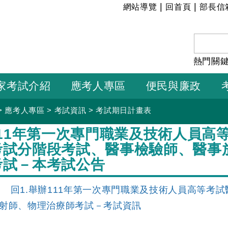
:::
|
|
網站導覽
回首頁
部長信
熱門關
家考試介紹
應考人專區
便民與廉政
>
應考人專區
>
考試資訊
>
考試期日計畫表
111年第一次專門職業及技術人員高
考試分階段考試、醫事檢驗師、醫事
考試－本考試公告
】
回1.舉辦111年第一次專門職業及技術人員高等考
射師、物理治療師考試－考試資訊