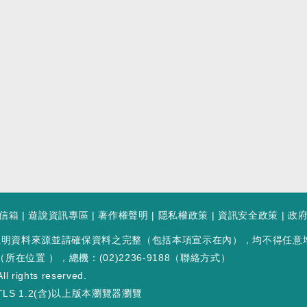
信箱
|
遊說資訊專區
|
著作權聲明
|
隱私權政策
|
資訊安全政策
|
政
註明資料來源並請確保資料之完整（包括本項宣示在內），均不得任意
（
所在位置
），總機：(02)2236-9188（
聯絡方式
）
ll rights reserved.
LS 1.2(含)以上版本瀏覽器瀏覽