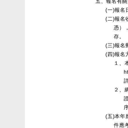
五、報名有關
(一)報
(二)報
憑）
存。
(三)報
(四)報名
１、
h
２、
(五)本
件應