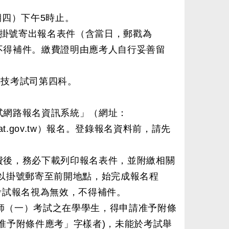
星期四）下午5時止。
並以掛號寄出報名表件（含當日，郵戳為
不得補件。繳費證明由應考人自行妥善留
部專技考試司第四科。
試網路報名資訊系統」（網址：
r.moex2.nat.gov.tw）報名。登錄報名資料前，請先
費後，務必下載列印報名表件，並附繳相關
，以掛號郵寄至前開地點，始完成報名程
考試報名視為無效，不得補件。
藥師（一）考試之在學學生，得申請准予附條
准予附條件應考」字樣者)，未能於考試舉