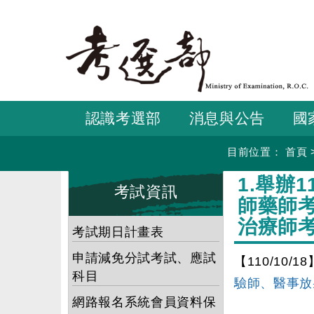
跳
到
主
要
內
容
認識考選部
消息與公告
國
目前位置：
首頁
:::
:::
1.舉辦
考試資訊
師藥師
治療師
考試期日計畫表
申請減免分試考試、應試
【110/10/18
科目
驗師、醫事放
網路報名系統會員資料保