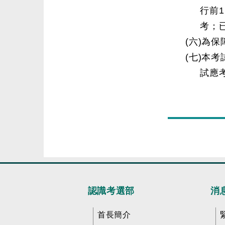
行前
考；
(六)為
(七)本
試應
認識考選部
消
首長簡介