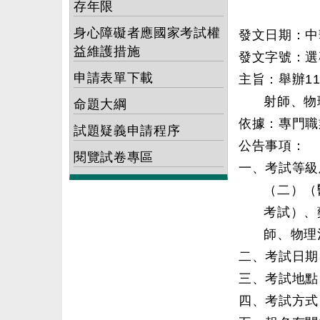
存年限
身心障礙者應國家考試權
發文日期：中華
益維護措施
發文字號：選專
申請表單下載
主旨：舉辦1
射師、物
命題大綱
依據：專門職
試題疑義申請程序
公告事項：
閱覽試卷專區
一、考試等級
（二）（
考試）、
師、物理
二、考試日期
三、考試地點
四、考試方式