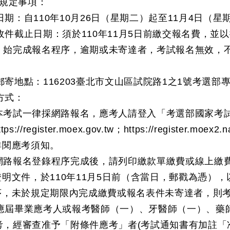
規定事項：
名日期：自110年10月26日（星期二）起至11月4日（
名收件截止日期：須於110年11月5日前繳交報名費，
，始完成報名程序，逾期或未寄達者，考試報名無效，
名郵寄地點：116203臺北市文山區試院路1之1號考選
方式：
本考試一律採網路報名，應考人請登入「考選部國家考
ttps://register.moex.gov.tw；https://registe
詳閱應考須知。
網路報名登錄程序完成後，請列印繳款單繳費或線上繳
證明文件，於110年11月5日前（含當日，郵戳為憑）
序，未於規定期限內完成繳費或報名表件未寄達者，則
年應屆畢業應考人或報考醫師（一）、牙醫師（一）、
考，經審查准予「附條件應考」者(考試通知書有加註「