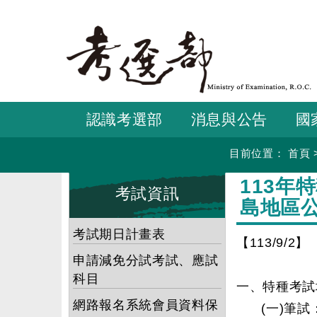
跳
到
主
要
內
容
認識考選部
消息與公告
國
目前位置：
首頁
:::
:::
113年
考試資訊
島地區
考試期日計畫表
【113/9/2】
申請減免分試考試、應試
科目
一、特種考試
網路報名系統會員資料保
(一)筆