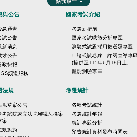
收合 FatFooter
息與公告
國家考試介紹
緊急通告
考選新措施
考試公告
國家考試職能分析專區
最新消息
測驗式試題採用複選題專區
徵才公告
申論式試卷線上評閱宣導專
(提供至115年6月18日止)
考政快報
體能測驗專區
RSS頻道服務
選法規
考選統計
法規草案公告
各種考試統計
送考試院或立法院審議法律案
考選統計年報
草案
統計專題分析
法規動態
預告統計資料發布時間表