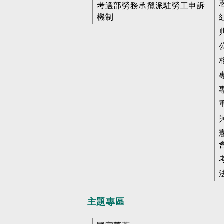
考選部勞務承攬派駐勞工申訴
機制
主題專區