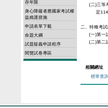
存年限
(二)三
身心障礙者應國家考試權
定1
益維護措施
申請表單下載
二、特種考試
(一)第
命題大綱
(二)第
試題疑義申請程序
閱覽試卷專區
相關網址
榜單查