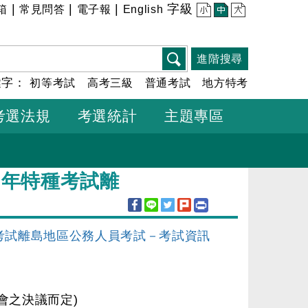
|
|
|
字級
箱
常見問答
電子報
English
小
中
大
進階搜尋
鍵字：
初等考試
高考三級
普通考試
地方特考
考選法規
考選統計
主題專區
3年特種考試離
種考試離島地區公務人員考試－考試資訊
會之決議而定)