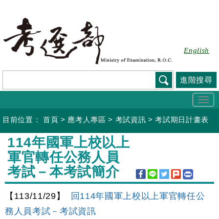
跳
到
主
要
English
內
容
進階搜尋
Togg
navi
目前位置：
首頁
>
應考人專區
>
考試資訊
>
考試期日計畫表
:::
114年國軍上校以上
軍官轉任公務人員
考試－本考試簡介
【113/11/29】
回114年國軍上校以上軍官轉任公
務人員考試－考試資訊