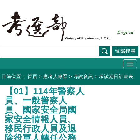
跳
到
主
要
English
內
容
進階搜尋
Togg
navi
目前位置：
首頁
>
應考人專區
>
考試資訊
>
考試期日計畫表
:::
【01】114年警察人
員、一般警察人
員、國家安全局國
家安全情報人員、
移民行政人員及退
除役軍人轉任公務