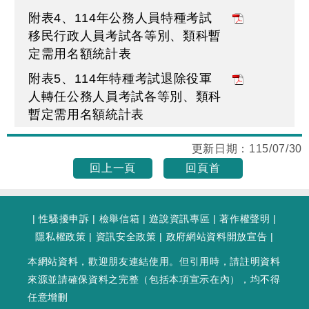
附表4、114年公務人員特種考試
移民行政人員考試各等別、類科暫
定需用名額統計表
附表5、114年特種考試退除役軍
人轉任公務人員考試各等別、類科
暫定需用名額統計表
更新日期：
115/07/30
回上一頁
回頁首
|
性騷擾申訴
|
檢舉信箱
|
遊說資訊專區
|
著作權聲明
|
隱私權政策
|
資訊安全政策
|
政府網站資料開放宣告
|
本網站資料，歡迎朋友連結使用。但引用時，請註明資料
來源並請確保資料之完整（包括本項宣示在內），均不得
任意增刪