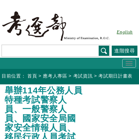
跳
到
主
要
English
內
容
進階搜尋
Togg
navi
目前位置：
首頁
>
應考人專區
>
考試資訊
>
考試期日計畫表
:::
舉辦114年公務人員
特種考試警察人
員、一般警察人
員、國家安全局國
家安全情報人員、
移民行政人員考試