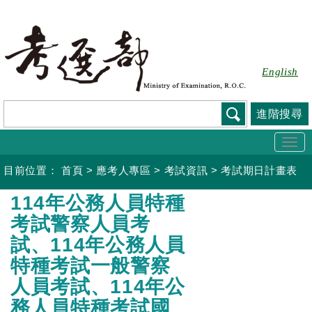
跳
到
主
要
English
內
容
進階搜尋
Togg
navi
目前位置：
首頁
>
應考人專區
>
考試資訊
>
考試期日計畫表
:::
114年公務人員特種
考試警察人員考
試、114年公務人員
特種考試一般警察
人員考試、114年公
務人員特種考試國