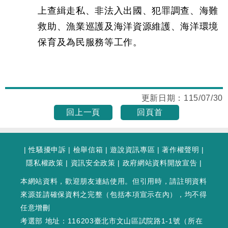
上查緝走私、非法入出國、犯罪調查、海難
救助、漁業巡護及海洋資源維護、海洋環境
保育及為民服務等工作。
更新日期：
115/07/30
回上一頁
回頁首
|
性騷擾申訴
|
檢舉信箱
|
遊說資訊專區
|
著作權聲明
|
隱私權政策
|
資訊安全政策
|
政府網站資料開放宣告
|
本網站資料，歡迎朋友連結使用。但引用時，請註明資料
來源並請確保資料之完整（包括本項宣示在內），均不得
任意增刪
考選部 地址：116203臺北市文山區試院路1-1號（
所在