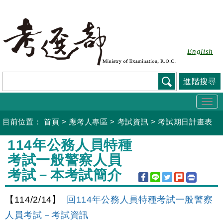
跳
到
主
要
English
內
容
進階搜尋
Togg
navi
目前位置：
首頁
>
應考人專區
>
考試資訊
>
考試期日計畫表
:::
114年公務人員特種
考試一般警察人員
考試－本考試簡介
【114/2/14】
回114年公務人員特種考試一般警察
人員考試－考試資訊