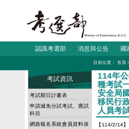
跳
到
主
要
內
容
認識考選部
消息與公告
國
目前位置：
首頁
:::
:::
114年
考試資訊
種考試
安全局
考試期日計畫表
移民行
申請減免分試考試、應試
人員考
科目
網路報名系統會員資料保
【114/2/14】