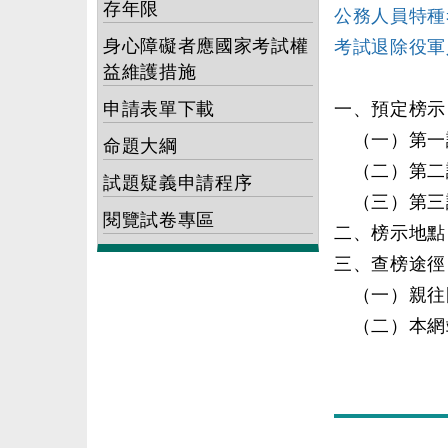
存年限
公務人員特種
身心障礙者應國家考試權
考試退除役軍
益維護措施
申請表單下載
一、預定榜示
（一）第一試
命題大綱
（二）第二試
試題疑義申請程序
（三）第三試
閱覽試卷專區
二、榜示地點
三、查榜途徑
（一）親往
（二）本網