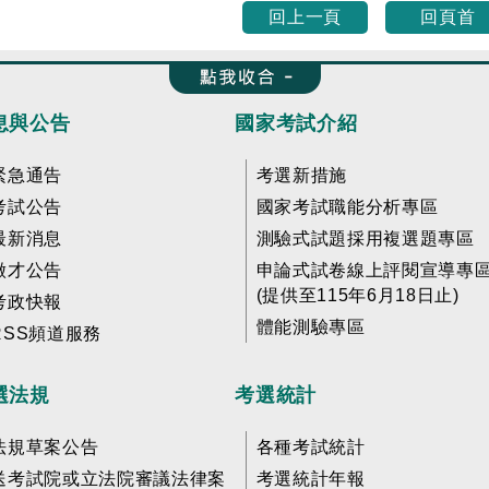
回上一頁
回頁首
收合 FatFooter
息與公告
國家考試介紹
緊急通告
考選新措施
考試公告
國家考試職能分析專區
最新消息
測驗式試題採用複選題專區
徵才公告
申論式試卷線上評閱宣導專
(提供至115年6月18日止)
考政快報
體能測驗專區
RSS頻道服務
選法規
考選統計
法規草案公告
各種考試統計
送考試院或立法院審議法律案
考選統計年報