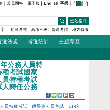
|
|
|
字級
箱
常見問答
電子報
English
小
中
大
進階搜尋
鍵字：
初等考試
高考三級
普通考試
地方特考
考選法規
考選統計
主題專區
4年公務人員特
特種考試國家
人員特種考試
軍人轉任公務
務人員特種考試一般警察人員考試、114年