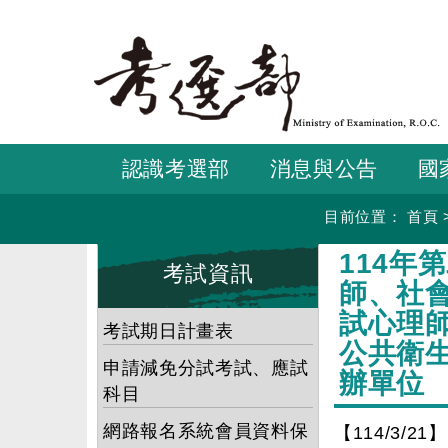
跳
到
主
要
內
容
認識考選部
消息與公告
國
目前位置：
首頁
:::
:::
114
考試資訊
師、社
試心理
考試期日計畫表
公共衛
申請減免分試考試、應試
辦單位
科目
網路報名系統會員資料保
【114/3/21】