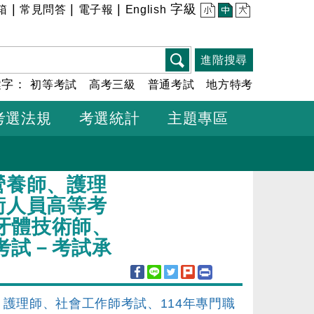
|
|
|
字級
箱
常見問答
電子報
English
小
中
大
進階搜尋
鍵字：
初等考試
高考三級
普通考試
地方特考
考選法規
考選統計
主題專區
營養師、護理
術人員高等考
牙體技術師、
考試－考試承
、護理師、社會工作師考試、114年專門職