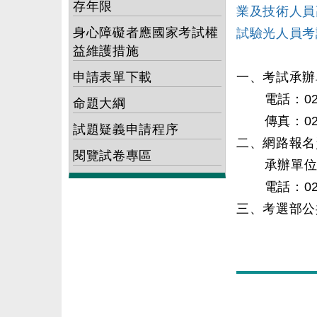
存年限
業及技術人員
身心障礙者應國家考試權
試驗光人員考
益維護措施
申請表單下載
一、考試承辦
電話：02-22
命題大綱
傳真：02-
試題疑義申請程序
二、網路報名
閱覽試卷專區
承辦單位：
電話：02-22
三、考選部公共服