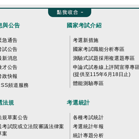
收合 FatFooter
息與公告
國家考試介紹
緊急通告
考選新措施
考試公告
國家考試職能分析專區
最新消息
測驗式試題採用複選題專區
徵才公告
申論式試卷線上評閱宣導專
(提供至115年6月18日止)
考政快報
體能測驗專區
RSS頻道服務
選法規
考選統計
法規草案公告
各種考試統計
送考試院或立法院審議法律案
考選統計年報
草案
統計專題分析