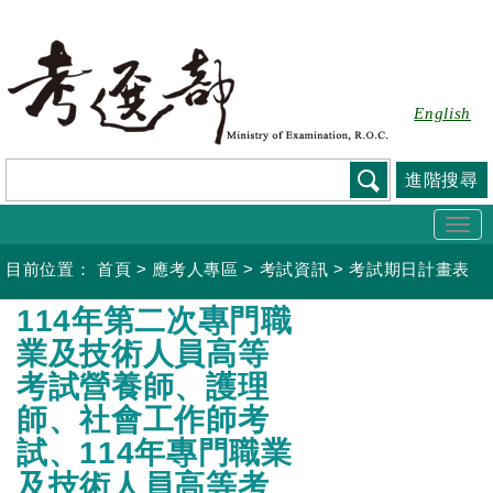
跳
到
主
要
English
內
容
進階搜尋
Togg
navi
目前位置：
首頁
>
應考人專區
>
考試資訊
>
考試期日計畫表
:::
114年第二次專門職
業及技術人員高等
考試營養師、護理
師、社會工作師考
試、114年專門職業
及技術人員高等考