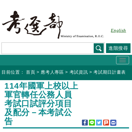
跳
到
主
要
English
內
容
進階搜尋
Togg
navi
目前位置：
首頁
>
應考人專區
>
考試資訊
>
考試期日計畫表
:::
114年國軍上校以上
軍官轉任公務人員
考試口試評分項目
及配分－本考試公
告