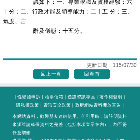
議如下：一、專業學識及實務經驗：六
十分；二、行政才能及領導能力：二十五 分；三、
氣度、言
辭及儀態：十五分。
更新日期：
115/07/30
回上一頁
回頁首
|
性騷擾申訴
|
檢舉信箱
|
遊說資訊專區
|
著作權聲明
|
隱私權政策
|
資訊安全政策
|
政府網站資料開放宣告
|
本網站資料，歡迎朋友連結使用。但引用時，請註明資料
來源並請確保資料之完整（包括本項宣示在內），均不得
任意增刪