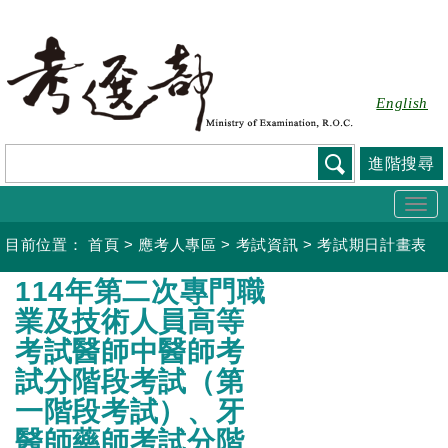
跳
到
主
要
English
內
容
進階搜尋
Togg
navi
目前位置：
首頁
>
應考人專區
>
考試資訊
>
考試期日計畫表
:::
114年第二次專門職
業及技術人員高等
考試醫師中醫師考
試分階段考試（第
一階段考試）、牙
醫師藥師考試分階