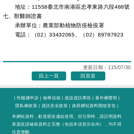
地址：11558臺北市南港區忠孝東路六段488號
七、獸醫師證書
承辦單位：農業部動植物防疫檢疫署
電話：（02）33432065、（02）89787923
更新日期：
115/07/30
回上一頁
回頁首
|
性騷擾申訴
|
檢舉信箱
|
遊說資訊專區
|
著作權聲明
|
隱私權政策
|
資訊安全政策
|
政府網站資料開放宣告
|
本網站資料，歡迎朋友連結使用。但引用時，請註明資料
來源並請確保資料之完整（包括本項宣示在內），均不得
任意增刪