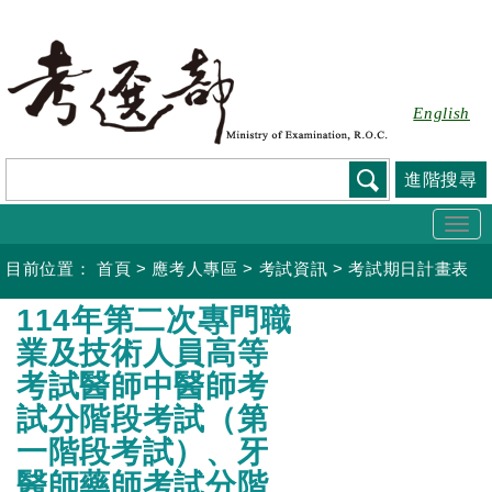
跳
到
主
要
English
內
容
進階搜尋
Togg
navi
目前位置：
首頁
>
應考人專區
>
考試資訊
>
考試期日計畫表
:::
114年第二次專門職
業及技術人員高等
考試醫師中醫師考
試分階段考試（第
一階段考試）、牙
醫師藥師考試分階