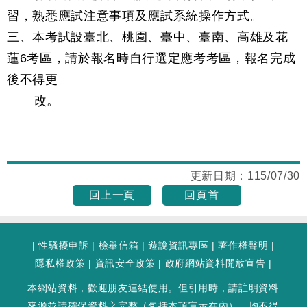
習，熟悉應試注意事項及應試系統操作方式。
三、本考試設臺北、桃園、臺中、臺南、高雄及花
蓮6考區，請於報名時自行選定應考考區，報名完成
後不得更
改。
更新日期：
115/07/30
回上一頁
回頁首
|
性騷擾申訴
|
檢舉信箱
|
遊說資訊專區
|
著作權聲明
|
隱私權政策
|
資訊安全政策
|
政府網站資料開放宣告
|
本網站資料，歡迎朋友連結使用。但引用時，請註明資料
來源並請確保資料之完整（包括本項宣示在內），均不得