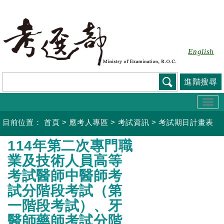
跳
到
主
要
English
內
容
進階搜尋
Togg
navi
目前位置：
首頁
>
應考人專區
>
考試資訊
>
考試期日計畫表
:::
114年第二次專門職
業及技術人員高等
考試醫師中醫師考
試分階段考試（第
一階段考試）、牙
醫師藥師考試分階