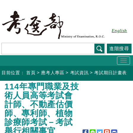
跳
到
主
要
English
內
容
進階搜尋
Togg
navi
目前位置：
首頁
>
應考人專區
>
考試資訊
>
考試期日計畫表
:::
114年專門職業及技
術人員高等考試會
計師、不動產估價
師、專利師、植物
診療師考試－考試
舉行相關事宜