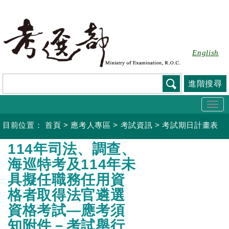
跳
到
主
要
English
內
容
進階搜尋
Togg
navi
目前位置：
首頁
>
應考人專區
>
考試資訊
>
考試期日計畫表
:::
114年司法、調查、
海巡特考及114年未
具擬任職務任用資
格者取得法官遴選
資格考試—應考須
知附件－考試舉行