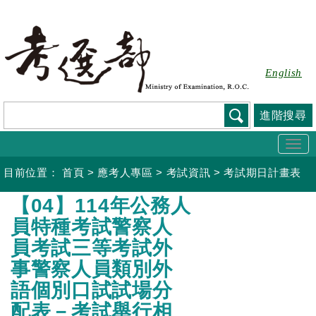
跳
到
主
要
English
內
容
進階搜尋
Togg
navi
目前位置：
首頁
>
應考人專區
>
考試資訊
>
考試期日計畫表
:::
【04】114年公務人
員特種考試警察人
員考試三等考試外
事警察人員類別外
語個別口試試場分
配表－考試舉行相