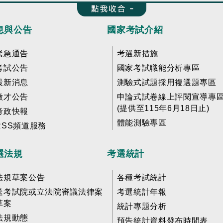
收合 FatFooter
息與公告
國家考試介紹
緊急通告
考選新措施
考試公告
國家考試職能分析專區
最新消息
測驗式試題採用複選題專區
徵才公告
申論式試卷線上評閱宣導專
(提供至115年6月18日止)
考政快報
體能測驗專區
RSS頻道服務
選法規
考選統計
法規草案公告
各種考試統計
送考試院或立法院審議法律案
考選統計年報
草案
統計專題分析
法規動態
預告統計資料發布時間表