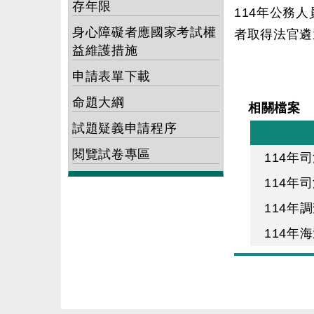
存年限
114年公務
身心障礙者應國家考試權
者取得法官遴
益維護措施
申請表單下載
命題大綱
相關檔案
試題疑義申請程序
閱覽試卷專區
114
114年
114年
114年