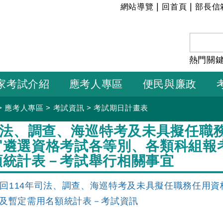
:::
|
|
網站導覽
回首頁
部長信
熱門關
家考試介紹
應考人專區
便民與廉政
>
應考人專區
>
考試資訊
>
考試期日計畫表
年司法、調查、海巡特考及未具擬任職
官遴選資格考試各等別、各類科組報
額統計表－考試舉行相關事宜
回114年司法、調查、海巡特考及未具擬任職務任用
及暫定需用名額統計表－考試資訊