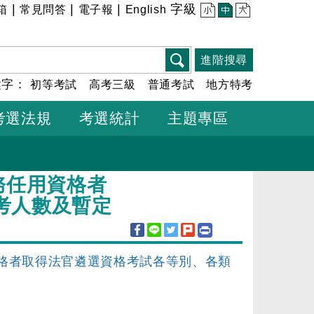
|
|
|
字級
箱
常見問答
電子報
English
小
中
大
進階搜尋
鍵字：
初等考試
高考三級
普通考試
地方特考
考選法規
考選統計
主題專區
務任用資格者
考人數及暫定
資格者取得法官遴選資格考試各等別、各類