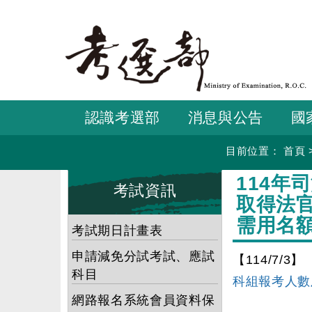
跳
到
主
要
內
容
認識考選部
消息與公告
國
目前位置：
首頁
:::
:::
114
考試資訊
取得法
需用名
考試期日計畫表
申請減免分試考試、應試
【114/7/3】
科目
科組報考人數
網路報名系統會員資料保