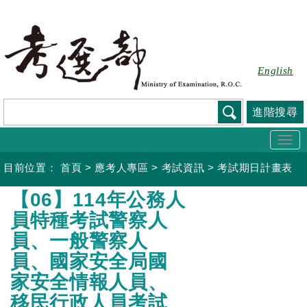
跳
到
主
要
English
內
容
進階搜尋
Togg
navi
目前位置：
首頁
>
應考人專區
>
考試資訊
>
考試期日計畫表
:::
【06】114年公務人
員特種考試警察人
員、一般警察人
員、國家安全局國
家安全情報人員、
移民行政人員考試