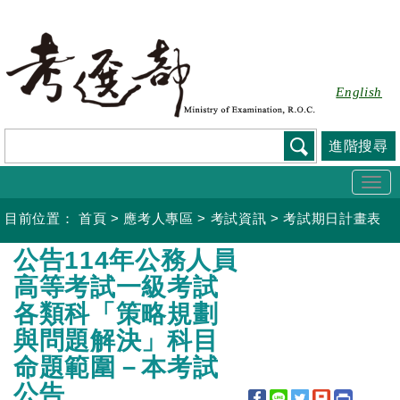
跳
到
主
要
English
內
容
進階搜尋
Togg
navi
目前位置：
首頁
>
應考人專區
>
考試資訊
>
考試期日計畫表
:::
公告114年公務人員
高等考試一級考試
各類科「策略規劃
與問題解決」科目
命題範圍－本考試
公告