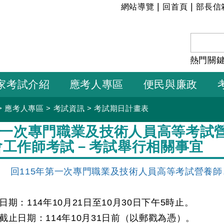
:::
|
|
網站導覽
回首頁
部長信
熱門關
家考試介紹
應考人專區
便民與廉政
>
應考人專區
>
考試資訊
>
考試期日計畫表
年第一次專門職業及技術人員高等考試
會工作師考試－考試舉行相關事宜
】
回115年第一次專門職業及技術人員高等考試營養
期：114年10月21日至10月30日下午5時止。
截止日期：114年10月31日前（以郵戳為憑）。