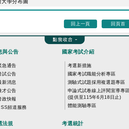
金門大學分布圖
回上一頁
回頁首
收合 FatFooter
息與公告
國家考試介紹
緊急通告
考選新措施
考試公告
國家考試職能分析專區
最新消息
測驗式試題採用複選題專區
徵才公告
申論式試卷線上評閱宣導專
(提供至115年6月18日止)
考政快報
體能測驗專區
RSS頻道服務
選法規
考選統計