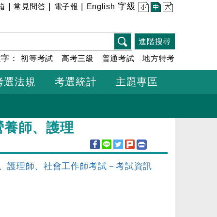
|
|
|
字級
箱
常見問答
電子報
English
小
中
大
進階搜尋
鍵字：
初等考試
高考三級
普通考試
地方特考
考選法規
考選統計
主題專區
營養師、護理
師、護理師、社會工作師考試－考試資訊