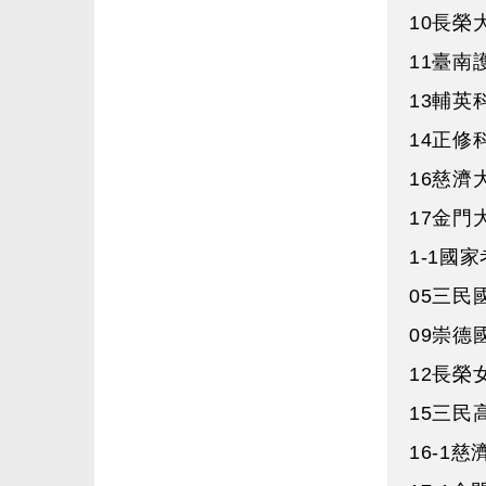
10長榮
11臺南
13輔英
14正修
16慈濟
17金門
1-1國
05三民
09崇德
12長榮
15三民
16-1