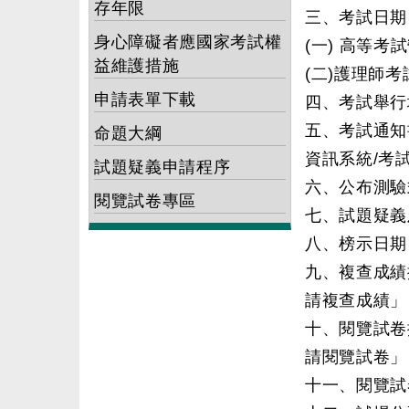
存年限
三、考試日期
身心障礙者應國家考試權
(一) 高等
益維護措施
(二)護理師考
申請表單下載
四、考試舉行
五、考試通知
命題大綱
資訊系統/考
試題疑義申請程序
六、公布測驗
閱覽試卷專區
七、試題疑義
八、榜示日期
九、複查成績
請複查成績」
十、閱覽試卷
請閱覽試卷」
十一、閱覽試