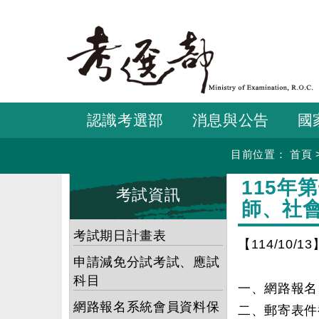
跳
到
主
要
內
容
認識考選部
消息與公告
國
目前位置：
首頁
:::
:::
115
考試資訊
師、社
考試期日計畫表
【114/10/13
申請減免分試考試、應試
科目
一、網路報名日
網路報名系統會員資料保
二、郵寄表件