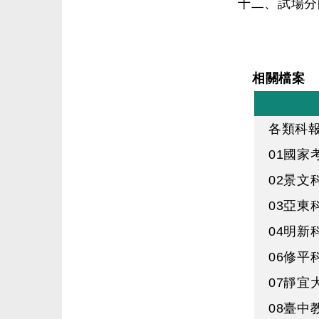
十二、試場分
相關檔案
各類科
01國家
02景文
03亞東
04明新
06修平
07靜宜
08臺中