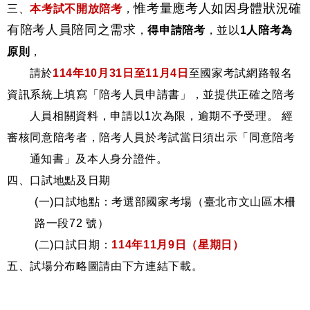
惟考量應考人如因身體狀況確
三、
本考試不開放陪考
，
有陪考人員陪同之需求
，
得申請陪考
，並以
1
人陪考為
原則
，
請於
114
年10月31日至11月4日
至國家考試網路報名
資訊系統上填寫「陪考人員申請書」，並提供正確之陪考
人員相關資料，申請以1次為限，逾期不予受理。 經
審核同意陪考者，陪考人員於考試當日須出示「同意陪考
通知書」及本人身分證件。
四、口試地點及日期
(
一)口試地點：考選部國家考場（臺北市文山區木柵
路一段72 號）
(
二)口試日期：
114
年11月9日（星期日）
五、試場分布略圖請由下方連結下載。