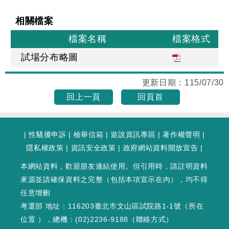
相關檔案
檔案名稱
檔案格式
試場分布略圖
更新日期：
115/07/30
回上一頁
回頁首
|
性騷擾申訴
|
檢舉信箱
|
遊說資訊專區
|
著作權聲明
|
隱私權政策
|
資訊安全政策
|
政府網站資料開放宣告
|
本網站資料，歡迎朋友連結使用。但引用時，請註明資料
來源並請確保資料之完整（包括本項宣示在內），均不得
任意增刪
考選部 地址：116203臺北市文山區試院路1-1號（
所在
位置
），總機：(02)2236-9188（
聯絡方式
）