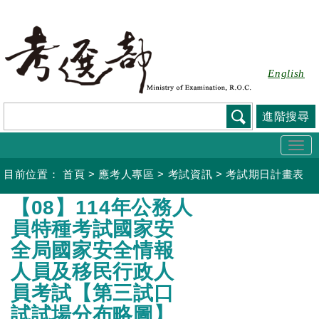
跳
到
主
要
English
內
容
進階搜尋
Togg
navi
目前位置：
首頁
>
應考人專區
>
考試資訊
>
考試期日計畫表
:::
【08】114年公務人
員特種考試國家安
全局國家安全情報
人員及移民行政人
員考試【第三試口
試試場分布略圖】