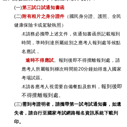
(
一)
第三試口試通知書函
(
二)
附有相片之身分證件
（國民身分證、護照、全民
健康保險卡或駕駛執照）
Æ
請務必攜帶上述文件，依通知書函所記載報到
時間，準時到達所屬組別之應考人報到處等候點
名應試，
逾時不得應試
。報到後即不得擅離報到處，請
應考人所屬報到梯次時間前20分鐘始得進入國家
考場試區。
報到後即
Æ
請各應考人視需要自備餐點及飲料，
不得擅離報到處
。
(
三)
需到考證明者，請攜帶第一試考試通知書，如遺
失者，請自行至國家考試網路報名資訊系統下載列
印。