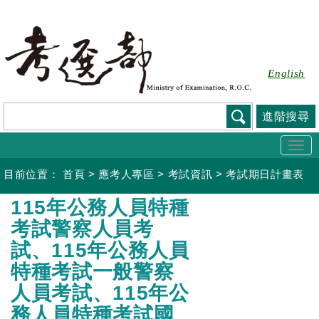
跳
到
主
要
English
內
容
進階搜尋
Togg
navi
目前位置：
首頁
>
應考人專區
>
考試資訊
>
考試期日計畫表
:::
115年公務人員特種
考試警察人員考
試、115年公務人員
特種考試一般警察
人員考試、115年公
務人員特種考試國