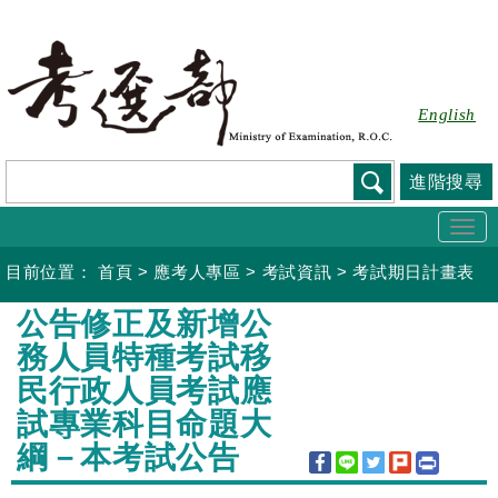
跳
到
主
要
English
內
容
進階搜尋
Togg
navi
目前位置：
首頁
>
應考人專區
>
考試資訊
>
考試期日計畫表
:::
公告修正及新增公
務人員特種考試移
民行政人員考試應
試專業科目命題大
綱－本考試公告