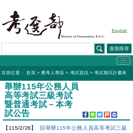
跳
到
主
要
English
內
容
進階搜尋
Togg
navi
目前位置：
首頁
>
應考人專區
>
考試資訊
>
考試期日計畫表
:::
舉辦115年公務人員
高等考試三級考試
暨普通考試－本考
試公告
【115/2/26】
回舉辦115年公務人員高等考試三級